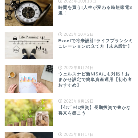
2023年10月13日
時間を買う!人生が変わる時短家電3
選！
2023年10月2日
Excelで将来設計!ライフプランシミ
ュレーションの立て方【未来設計】
2023年9月24日
ウェルスナビ新NISAにも対応！お
まかせ設定で簡単資産運用【初心者
おすすめ】
2023年9月19日
【ｲﾝﾃﾞｯｸｽ投資】長期投資で豊かな
将来を築こう
2023年9月17日