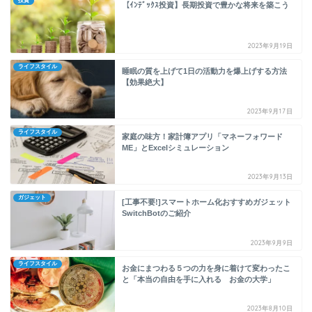
投資
【ｲﾝﾃﾞｯｸｽ投資】長期投資で豊かな将来を築こう
2023年9月19日
ライフスタイル
睡眠の質を上げて1日の活動力を爆上げする方法
【効果絶大】
2023年9月17日
ライフスタイル
家庭の味方！家計簿アプリ「マネーフォワード
ME」とExcelシミュレーション
2023年9月13日
ガジェット
[工事不要!]スマートホーム化おすすめガジェット
SwitchBotのご紹介
2023年9月9日
ライフスタイル
お金にまつわる５つの力を身に着けて変わったこ
と「本当の自由を手に入れる お金の大学」
2023年8月10日