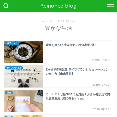
Reinonce blog
― CATEGORY ―
豊かな生活
ガジェット
時間を買う!人生が変わる時短家電3選！
2023年10月13日
ライフスタイル
Excelで将来設計!ライフプランシミュレーション
の立て方【未来設計】
2023年10月2日
投資
ウェルスナビ新NISAにも対応！おまかせ設定で簡
単資産運用【初心者おすすめ】
2023年9月24日